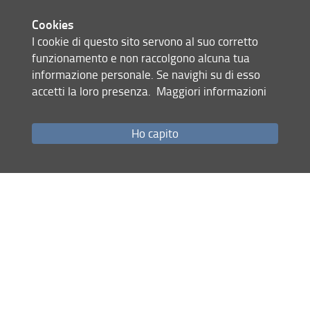
Cookies
I cookie di questo sito servono al suo corretto
funzionamento e non raccolgono alcuna tua
informazione personale. Se navighi su di esso
accetti la loro presenza.
Maggiori informazioni
Ho capito
6th Development Economists
Meeting
University of Palermo
01-02 October 2026
5.08.2026
Notizie da 1 to 2 on 2
Page
of 1